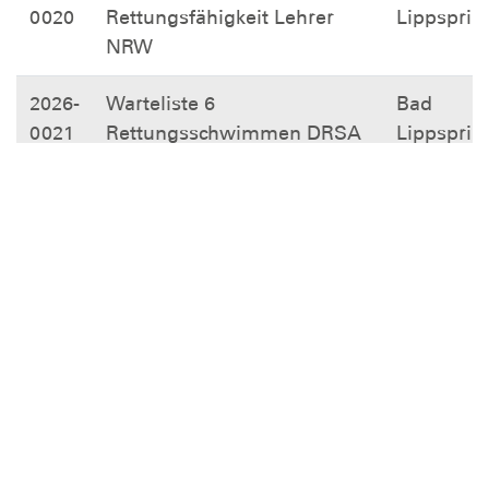
0020
Rettungsfähigkeit Lehrer
Lippsprin
NRW
2026-
Warteliste 6
Bad
0021
Rettungsschwimmen DRSA
Lippsprin
2026-
Warteliste 7 Erste Hilfe
Bad
0022
Fortbildung
Lippsprin
2026-
Warteliste 8 Deutsche
Bad
0023
Schwimmabzeichen DSA
Lippsprin
2026-
Warteliste 9
Bad
0024
Wassergymnastik
Lippsprin
Zeige Zeile 1 bis 12 von 12 Zeilen.
25